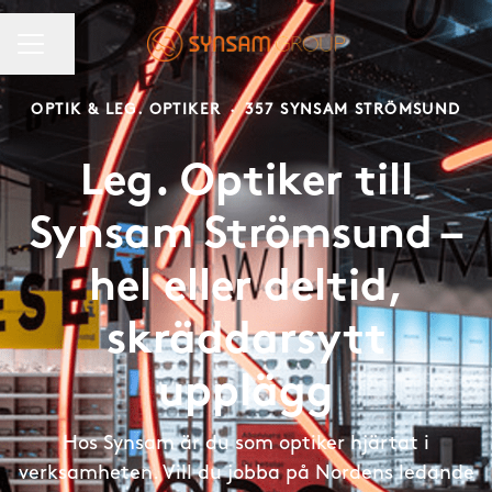
KARRIÄRMENY
Dela sidan
OPTIK & LEG. OPTIKER
·
357 SYNSAM STRÖMSUND
Leg. Optiker till
Synsam Strömsund –
hel eller deltid,
skräddarsytt
upplägg
Hos Synsam är du som optiker hjärtat i
verksamheten. Vill du jobba på Nordens ledande