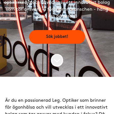
optikerkedja och utvecklas i ett innovativt bolag
som tar ansvar? Vi förändrar branschen - häng
med oss på resan!
Sök jobbet!
Är du en passionerad Leg. Optiker som brinner
för ögonhälsa och vill utvecklas i ett innovativt