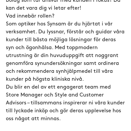
bolag som tar ansvar med kunden i fokus? Då
kan det vara dig vi letar efter!
Vad innebär rollen?
Som optiker hos Synsam är du hjärtat i vår
verksamhet. Du lyssnar, förstår och guidar våra
kunder till bästa möjliga lösningar för deras
syn och ögonhälsa. Med toppmodern
utrustning är din huvuduppgift att noggrant
genomföra synundersökningar samt ordinera
och rekommendera synhjälpmedel till våra
kunder på högsta kliniska nivå.
Du blir en del av ett engagerat team med
Store Manager och Style and Customer
Advisors – tillsammans inspirerar ni våra kunder
till lyckade inköp och gör deras upplevelse hos
oss något att minnas.