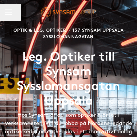
KARRIÄRMENY
Dela sidan
OPTIK & LEG. OPTIKER
·
137 SYNSAM UPPSALA
SYSSLOMANNAGATAN
Leg. Optiker till
Synsam
Sysslomansgatan
Uppsala
Hos Synsam är du som optiker hjärtat i
verksamheten. Vill du jobba på Nordens ledande
optikerkedja och utvecklas i ett innovativt bolag