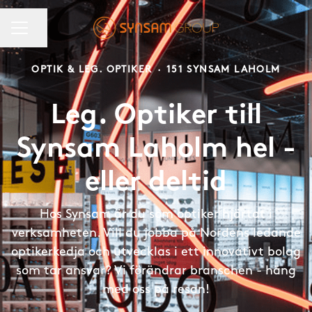
KARRIÄRMENY
Dela sidan
OPTIK & LEG. OPTIKER
·
151 SYNSAM LAHOLM
Leg. Optiker till
Synsam Laholm hel -
eller deltid
Hos Synsam är du som optiker hjärtat i
verksamheten. Vill du jobba på Nordens ledande
optikerkedja och utvecklas i ett innovativt bolag
som tar ansvar? Vi förändrar branschen - häng
med oss på resan!