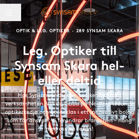
KARRIÄRMENY
Dela sidan
OPTIK & LEG. OPTIKER
·
289 SYNSAM SKARA
Leg. Optiker till
Synsam Skara hel-
eller deltid
Hos Synsam är du som optiker hjärtat i
verksamheten. Vill du jobba på Nordens ledande
optikerkedja och utvecklas i ett innovativt bolag
som tar ansvar? Vi förändrar branschen - häng
med oss på resan!