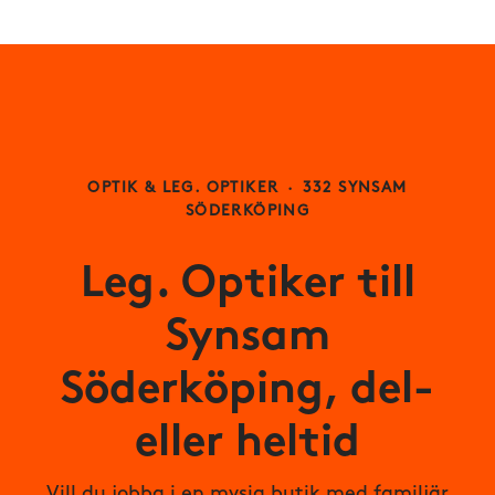
OPTIK & LEG. OPTIKER
·
332 SYNSAM
SÖDERKÖPING
Leg. Optiker till
Synsam
Söderköping, del-
eller heltid
Vill du jobba i en mysig butik med familjär