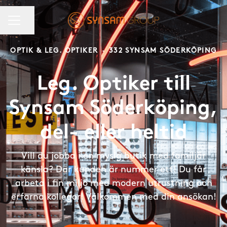
KARRIÄRMENY
Dela sidan
OPTIK & LEG. OPTIKER
·
332 SYNSAM SÖDERKÖPING
Leg. Optiker till
Synsam Söderköping,
del- eller heltid
Vill du jobba i en mysig butik med familjär
känsla? Där kunden är nummer ett! Du får
arbeta i fin miljö med modern utrustning och
erfarna kollegor! Välkommen med din ansökan!