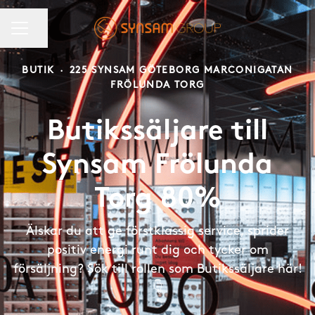
KARRIÄRMENY
Dela sidan
BUTIK
·
225 SYNSAM GÖTEBORG MARCONIGATAN
FRÖLUNDA TORG
Butikssäljare till
Synsam Frölunda
Torg 80%
Älskar du att ge förstklassig service, sprider
positiv energi runt dig och tycker om
försäljning? Sök till rollen som Butikssäljare här!
👇