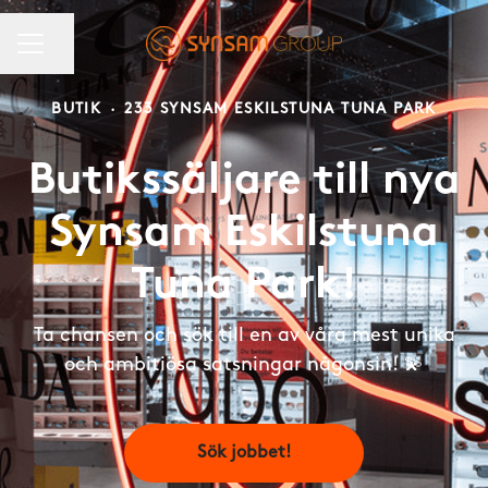
KARRIÄRMENY
Dela sidan
BUTIK
·
233 SYNSAM ESKILSTUNA TUNA PARK
Butikssäljare till nya
Synsam Eskilstuna
Tuna Park!
Ta chansen och sök till en av våra mest unika
och ambitiösa satsningar någonsin! 💫
Sök jobbet!