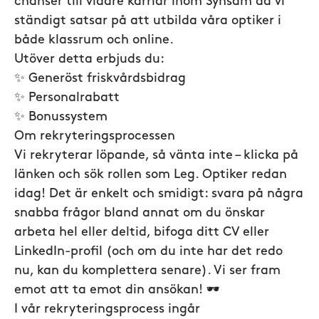
chanser till vidare karriär inom Synsam då vi
ständigt satsar på att utbilda våra optiker i
både klassrum och online.
Utöver detta erbjuds du:
✨ Generöst friskvårdsbidrag
✨ Personalrabatt
✨ Bonussystem
Om rekryteringsprocessen
Vi rekryterar löpande, så vänta inte – klicka på
länken och sök rollen som Leg. Optiker redan
idag! Det är enkelt och smidigt: svara på några
snabba frågor bland annat om du önskar
arbeta hel eller deltid, bifoga ditt CV eller
LinkedIn-profil (och om du inte har det redo
nu, kan du komplettera senare). Vi ser fram
emot att ta emot din ansökan! 🕶️
I vår rekryteringsprocess ingår