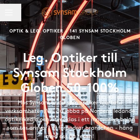
KARRIÄRMENY
Dela sidan
OPTIK & LEG. OPTIKER
·
141 SYNSAM STOCKHOLM
GLOBEN
Leg. Optiker till
Synsam Stockholm
Globen 50-100%
Hos Synsam är du som optiker hjärtat i
verksamheten. Vill du jobba på Nordens ledande
optikerkedja och utvecklas i ett innovativt bolag
som tar ansvar? Vi förändrar branschen - häng
med oss på resan!