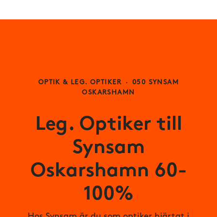
OPTIK & LEG. OPTIKER
·
050 SYNSAM
OSKARSHAMN
Leg. Optiker till
Synsam
Oskarshamn 60-
100%
Hos Synsam är du som optiker hjärtat i