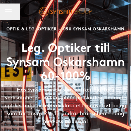
KARRIÄRMENY
Dela sidan
OPTIK & LEG. OPTIKER
·
050 SYNSAM OSKARSHAMN
Leg. Optiker till
Synsam Oskarshamn
60-100%
Hos Synsam är du som optiker hjärtat i
verksamheten. Vill du jobba på Nordens ledande
optikerkedja och utvecklas i ett innovativt bolag
som tar ansvar? Vi förändrar branschen - häng
med oss på resan!