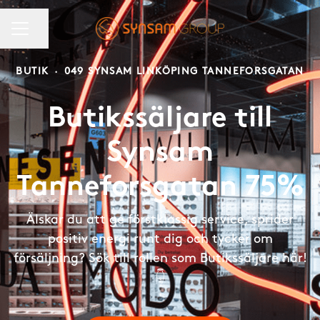
KARRIÄRMENY
Dela sidan
BUTIK
·
049 SYNSAM LINKÖPING TANNEFORSGATAN
Butikssäljare till
Synsam
Tanneforsgatan 75%
Älskar du att ge förstklassig service, sprider
positiv energi runt dig och tycker om
försäljning? Sök till rollen som Butikssäljare här!
👇