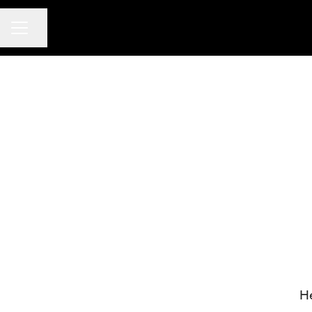
KARRIÄRMENY
Dela sidan
He