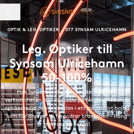
KARRIÄRMENY
Dela sidan
OPTIK & LEG. OPTIKER
·
077 SYNSAM ULRICEHAMN
Leg. Optiker till
Synsam Ulricehamn
50-100%
Hos Synsam är du som optiker hjärtat i
verksamheten. Vill du jobba på Nordens ledande
optikerkedja och utvecklas i ett innovativt bolag
som tar ansvar? Vi förändrar branschen - häng
med oss på resan!