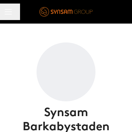
KARRIÄRMENY
Dela sidan
Synsam
Barkabystaden