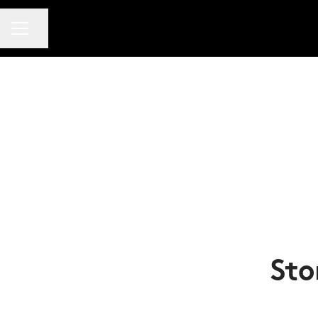
KARRIÄRMENY
Dela sidan
Sto