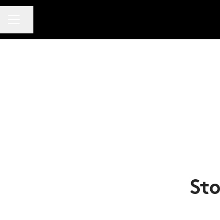
KARRIÄRMENY
Dela sidan
Sto